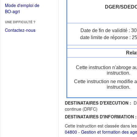
dans
dans
Mode d'emploi de
une
DGER/SDED
une
(Ouvrir
BO-agri
autre
nouvelle
dans
fenêtre)
fenêtre)
UNE DIFFICULTÉ ?
une
nouvelle
Contactez-nous
Date de fin de validité : 
fenêtre)
date limite de réponse : 2
Rela
Cette instruction n'abroge a
instruction.
Cette instruction ne modifie 
instruction.
DESTINATAIRES D'EXECUTION :
DR
continue (DRFC)
DESTINATAIRES D'INFORMATION :
Cette instruction est classée dans le
04800 - Gestion et formation des ag