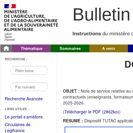
Bulletin 
Instructions
du ministère d
Thématique
Sommaires
A venir
RECHERCHE :
D
OBJET :
Note de service relative au 
contractuels (enseignants, formateur
Recherche Avancée
2025-2026.
LIENS UTILES :
(
Télécharger le PDF (2862ko)
)
(Fichier
Le portail s'améliore
RESUME :
Dispositif TUTAC applicab
PDF
Circulaires de
ouvrir
(Ouvrir
Legifrance