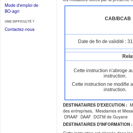
dans
dans
Mode d'emploi de
une
une
(Ouvrir
BO-agri
autre
nouvelle
dans
fenêtre)
CAB/BCAB
fenêtre)
UNE DIFFICULTÉ ?
une
nouvelle
Contactez-nous
fenêtre)
Date de fin de validité : 
Rela
Cette instruction n'abroge a
instruction.
Cette instruction ne modifie 
instruction.
DESTINATAIRES D'EXECUTION :
Mo
des entreprises, Mesdames et Messie
DRAAF DAAF DGTM de Guyane
DESTINATAIRES D'INFORMATION :