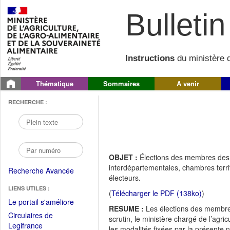
Bulletin 
Instructions
du ministère d
Thématique
Sommaires
A venir
RECHERCHE :
OBJET :
Élections des membres des
interdépartementales, chambres territ
Recherche Avancée
électeurs.
LIENS UTILES :
(
Télécharger le PDF (138ko)
)
(Fichier
Le portail s'améliore
RESUME :
Les élections des membres
PDF
Circulaires de
scrutin, le ministère chargé de l’agri
ouvrir
(Ouvrir
Legifrance
les modalités fixées par la présente n