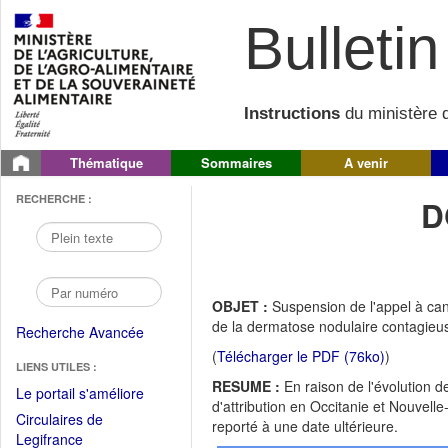
Bulletin 
Instructions
du ministère d
Thématique
Sommaires
A venir
RECHERCHE :
D
OBJET :
Suspension de l'appel à can
de la dermatose nodulaire contagie
Recherche Avancée
(
Télécharger le PDF (76ko)
)
LIENS UTILES :
RESUME :
En raison de l'évolution 
(Fichier
Le portail s'améliore
d'attribution en Occitanie et Nouvell
PDF
Circulaires de
reporté à une date ultérieure.
ouvrir
(Ouvrir
Legifrance