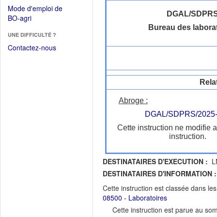
dans
dans
Mode d'emploi de
une
une
DGAL/SDPR
(Ouvrir
BO-agri
autre
nouvelle
dans
Bureau des labora
fenêtre)
fenêtre)
UNE DIFFICULTÉ ?
une
nouvelle
Contactez-nous
fenêtre)
Rela
Abroge :
DGAL/SDPRS/2025-
Cette instruction ne modifie 
instruction.
DESTINATAIRES D'EXECUTION :
LN
DESTINATAIRES D'INFORMATION :
Cette instruction est classée dans le
08500 - Laboratoires
Cette instruction est parue au s