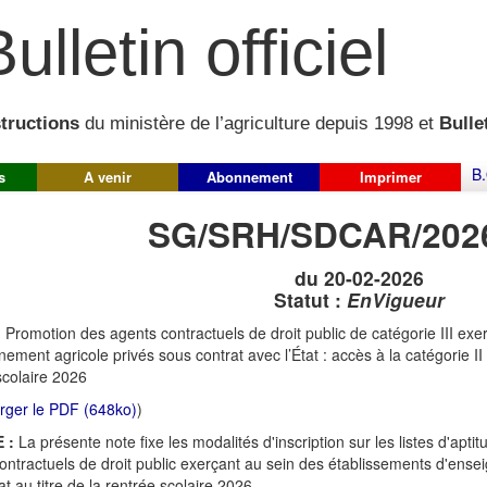
ulletin officiel
structions
du ministère de l’agriculture depuis 1998 et
Bullet
B.
s
A venir
Abonnement
Imprimer
SG/SRH/SDCAR/202
du 20-02-2026
Statut :
EnVigueur
:
Promotion des agents contractuels de droit public de catégorie III ex
ement agricole privés sous contrat avec l’État : accès à la catégorie II o
scolaire 2026
rger le PDF (648ko)
)
 :
La présente note fixe les modalités d'inscription sur les listes d'apti
ontractuels de droit public exerçant au sein des établissements d'ense
at au titre de la rentrée scolaire 2026.