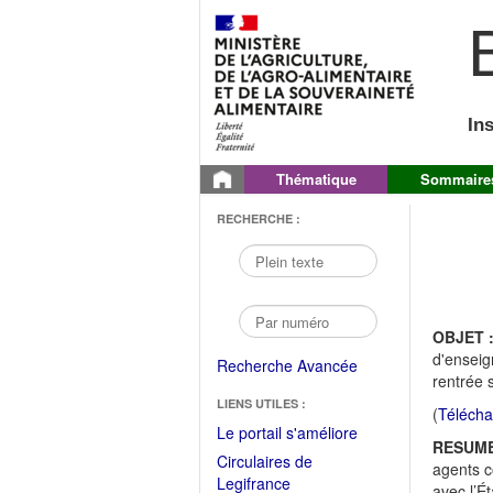
B
In
Thématique
Sommaire
RECHERCHE :
OBJET 
d'enseign
Recherche Avancée
rentrée 
LIENS UTILES :
(
Télécha
(Fichier
Le portail s'améliore
RESUME
PDF
Circulaires de
agents c
ouvrir
(Ouvrir
Legifrance
avec l’Ét