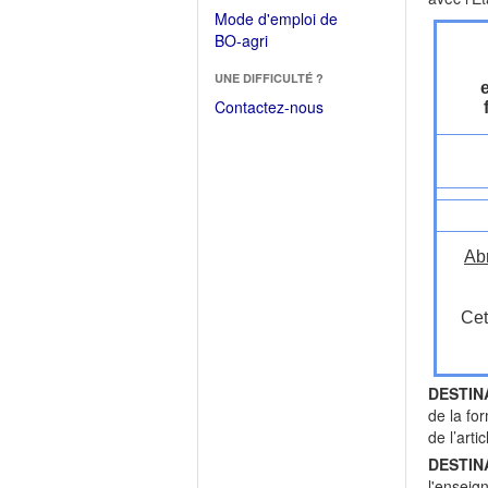
dans
dans
Mode d'emploi de
une
une
(Ouvrir
BO-agri
autre
nouvelle
dans
fenêtre)
fenêtre)
UNE DIFFICULTÉ ?
une
nouvelle
Contactez-nous
fenêtre)
Ab
Cet
DESTIN
de la fo
de l’art
DESTIN
l'enseig