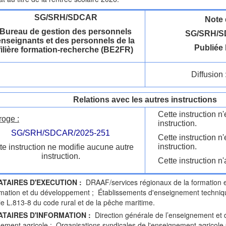
SG/SRH/SDCAR
Note 
Bureau de gestion des personnels
SG/SRH/S
enseignants et des personnels de la
Publiée 
filière formation-recherche (BE2FR)
Diffusion 
Relations avec les autres instructions
Cette instruction 
roge :
instruction.
SG/SRH/SDCAR/2025-251
Cette instruction n
instruction.
te instruction ne modifie aucune autre
instruction.
Cette instruction n'
ATAIRES D'EXECUTION :
DRAAF/services régionaux de la formation 
rmation et du développement ; Établissements d'enseignement technique
icle L.813-8 du code rural et de la pêche maritime.
ATAIRES D'INFORMATION :
Direction générale de l’enseignement et d
nement agricole ; Organisations syndicales de l'enseignement agricole