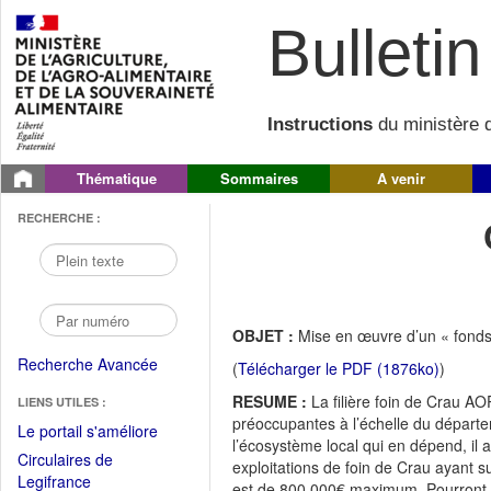
Bulletin 
Instructions
du ministère d
Thématique
Sommaires
A venir
RECHERCHE :
OBJET :
Mise en œuvre d’un « fonds d
Recherche Avancée
(
Télécharger le PDF (1876ko)
)
RESUME :
La filière foin de Crau A
LIENS UTILES :
préoccupantes à l’échelle du départe
(Fichier
Le portail s'améliore
l’écosystème local qui en dépend, il
PDF
Circulaires de
exploitations de foin de Crau ayant s
ouvrir
(Ouvrir
Legifrance
est de 800 000€ maximum. Pourront bén