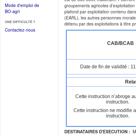
dans
dans
Mode d'emploi de
groupements agricoles d’exploitatio
une
une
(Ouvrir
BO-agri
plafond par exploitation contenu dans 
autre
nouvelle
dans
(EARL), les autres personnes morales 
fenêtre)
fenêtre)
UNE DIFFICULTÉ ?
une
détenu par des exploitations à titre p
nouvelle
Contactez-nous
fenêtre)
CAB/BCAB
Date de fin de validité : 
Rela
Cette instruction n'abroge a
instruction.
Cette instruction ne modifie 
instruction.
DESTINATAIRES D'EXECUTION :
Mo