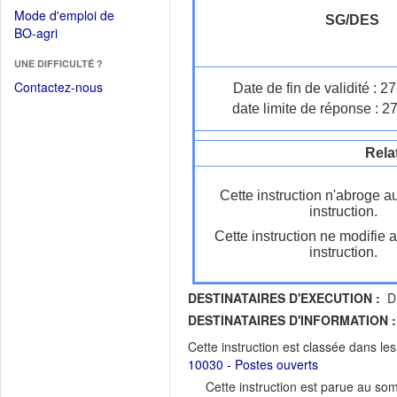
dans
dans
Mode d'emploi de
une
SG/DES
une
(Ouvrir
BO-agri
autre
nouvelle
dans
fenêtre)
fenêtre)
UNE DIFFICULTÉ ?
une
nouvelle
Contactez-nous
Date de fin de validité : 
fenêtre)
date limite de réponse : 2
Rela
Cette instruction n'abroge a
instruction.
Cette instruction ne modifie 
instruction.
DESTINATAIRES D'EXECUTION :
DR
DESTINATAIRES D'INFORMATION :
Cette instruction est classée dans le
10030 - Postes ouverts
Cette instruction est parue au s