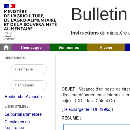
Bulletin 
Instructions
du ministère d
Thématique
Sommaires
A venir
RECHERCHE :
OBJET :
Vacance d'un poste de direc
directeur départemental interministér
Recherche Avancée
adjoint (DDT de la Côte-d’Or)
LIENS UTILES :
(
Télécharger le PDF (99ko)
)
(Fichier
Le portail s'améliore
RESUME :
PDF
Circulaires de
ouvrir
(Ouvrir
Legifrance