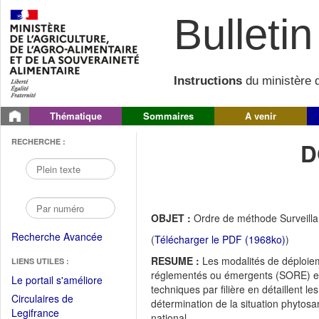
Bulletin 
Instructions
du ministère d
Thématique
Sommaires
A venir
RECHERCHE :
D
OBJET :
Ordre de méthode Surveilla
Recherche Avancée
(
Télécharger le PDF (1968ko)
)
RESUME :
Les modalités de déploieme
LIENS UTILES :
réglementés ou émergents (SORE) en 
(Fichier
Le portail s'améliore
techniques par filière en détaillent 
PDF
Circulaires de
détermination de la situation phytosan
ouvrir
(Ouvrir
Legifrance
national.