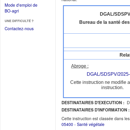
dans
dans
Mode d'emploi de
une
une
(Ouvrir
BO-agri
autre
nouvelle
DGAL/SDSP
dans
fenêtre)
fenêtre)
UNE DIFFICULTÉ ?
une
Bureau de la santé de
nouvelle
Contactez-nous
fenêtre)
Rela
Abroge :
DGAL/SDSPV/2025-
Cette instruction ne modifie 
instruction.
DESTINATAIRES D'EXECUTION :
D
DESTINATAIRES D'INFORMATION :
Cette instruction est classée dans le
05400 - Santé végétale