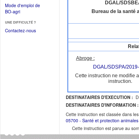
dans
dans
DGAL/SDSBE
Mode d'emploi de
une
une
(Ouvrir
BO-agri
Bureau de la santé 
autre
nouvelle
dans
fenêtre)
fenêtre)
UNE DIFFICULTÉ ?
une
nouvelle
Contactez-nous
fenêtre)
Rela
Abroge :
DGAL/SDSPA/2019-
Cette instruction ne modifie 
instruction.
DESTINATAIRES D'EXECUTION :
DR
DESTINATAIRES D'INFORMATION :
Cette instruction est classée dans le
05700 - Santé et protection animales
Cette instruction est parue au s