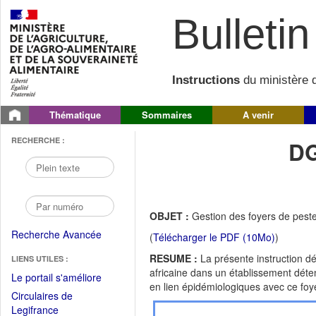
Bulletin 
Instructions
du ministère d
Thématique
Sommaires
A venir
RECHERCHE :
DG
OBJET :
Gestion des foyers de peste
Recherche Avancée
(
Télécharger le PDF (10Mo)
)
RESUME :
La présente instruction d
LIENS UTILES :
africaine dans un établissement déte
(Fichier
Le portail s'améliore
en lien épidémiologiques avec ce foy
PDF
Circulaires de
ouvrir
(Ouvrir
Legifrance