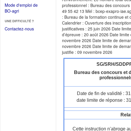
dans
dans
Mode d'emploi de
professionnel : Bureau des concours
une
une
(Ouvrir
BO-agri
49 55 42 13 Mèl : bcep-exapro-iae.sg
autre
nouvelle
dans
: Bureau de la formation continue e
fenêtre)
fenêtre)
UNE DIFFICULTÉ ?
une
Calendrier : Ouverture des inscriptio
nouvelle
Contactez-nous
justificatives : 25 juin 2026 Date li
fenêtre)
d’épreuve : 20 août 2026 Date limite
novembre 2026 Date limite de demand
novembre 2026 Date limite de demande
justifie : 09 novembre 2026
SG/SRH/SDDP
Bureau des concours et 
professionnel
Date de fin de validité : 
date limite de réponse : 3
Rela
Cette instruction n'abroge a