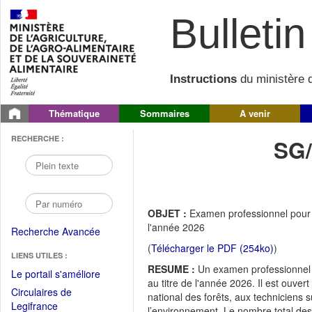
Bulletin 
Instructions
du ministère d
Thématique
Sommaires
A venir
RECHERCHE :
SG
OBJET :
Examen professionnel pour l
l'année 2026
Recherche Avancée
(
Télécharger le PDF (254ko)
)
LIENS UTILES :
RESUME :
Un examen professionnel d
(Fichier
Le portail s'améliore
au titre de l'année 2026. Il est ouver
PDF
Circulaires de
national des forêts, aux techniciens s
ouvrir
(Ouvrir
Legifrance
l’environnement. Le nombre total des 