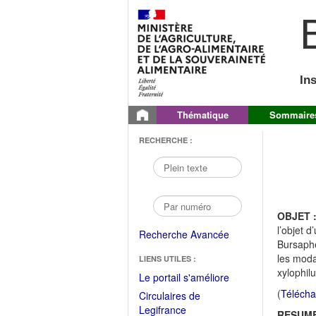
B
In
Thématique
Sommaire
RECHERCHE :
OBJET 
l’objet 
Recherche Avancée
Bursaphe
les moda
LIENS UTILES :
xylophil
(Fichier
Le portail s'améliore
PDF
(
Télécha
Circulaires de
ouvrir
(Ouvrir
Legifrance
RESUME