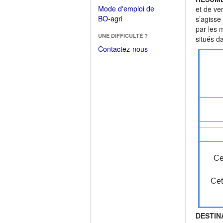
dans
dans
Mode d'emploi de
et de ve
une
une
(Ouvrir
BO-agri
s’agisse
autre
nouvelle
dans
par les 
fenêtre)
fenêtre)
UNE DIFFICULTÉ ?
une
situés d
nouvelle
Contactez-nous
fenêtre)
Ce
Cet
DESTIN