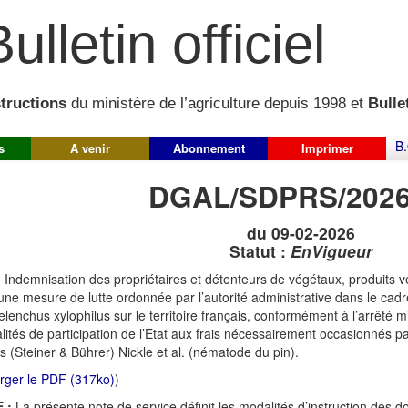
ulletin officiel
structions
du ministère de l’agriculture depuis 1998 et
Bullet
B.
s
A venir
Abonnement
Imprimer
DGAL/SDPRS/2026
du 09-02-2026
Statut :
EnVigueur
:
Indemnisation des propriétaires et détenteurs de végétaux, produits vé
d’une mesure de lutte ordonnée par l’autorité administrative dans le ca
lenchus xylophilus sur le territoire français, conformément à l’arrêté 
lités de participation de l’Etat aux frais nécessairement occasionnés p
us (Steiner & Bührer) Nickle et al. (nématode du pin).
rger le PDF (317ko)
)
 :
La présente note de service définit les modalités d’instruction des