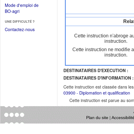
dans
dans
Mode d'emploi de
une
une
(Ouvrir
BO-agri
autre
nouvelle
dans
fenêtre)
fenêtre)
Rela
UNE DIFFICULTÉ ?
une
nouvelle
Contactez-nous
fenêtre)
Cette instruction n'abroge a
instruction.
Cette instruction ne modifie 
instruction.
DESTINATAIRES D'EXECUTION :
DESTINATAIRES D'INFORMATION :
Cette instruction est classée dans le
03900 - Diplomation et qualification
Cette instruction est parue au s
Plan du site
|
Accessibili