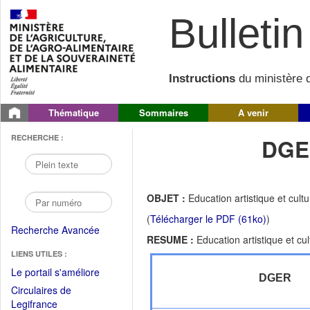
Bulletin 
Instructions
du ministère d
Thématique
Sommaires
A venir
RECHERCHE :
DGE
OBJET :
Education artistique et cult
(
Télécharger le PDF (61ko)
)
Recherche Avancée
RESUME :
Education artistique et cu
LIENS UTILES :
(Fichier
Le portail s'améliore
DGER
PDF
Circulaires de
ouvrir
(Ouvrir
Legifrance