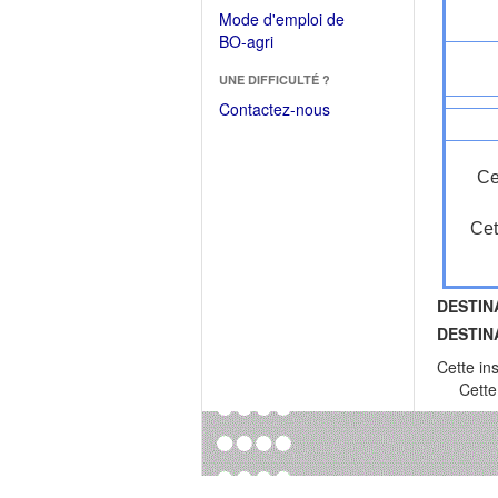
dans
dans
Mode d'emploi de
une
une
(Ouvrir
BO-agri
autre
nouvelle
dans
fenêtre)
fenêtre)
UNE DIFFICULTÉ ?
une
nouvelle
Contactez-nous
fenêtre)
Ce
Cet
DESTIN
DESTIN
Cette in
Cette