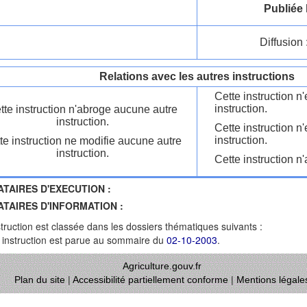
Publiée 
Diffusion 
Relations avec les autres instructions
Cette instruction 
instruction.
tte instruction n'abroge aucune autre
instruction.
Cette instruction n
instruction.
te instruction ne modifie aucune autre
instruction.
Cette instruction n'
ATAIRES D'EXECUTION :
ATAIRES D'INFORMATION :
struction est classée dans les dossiers thématiques suivants :
 instruction est parue au sommaire du
02-10-2003
.
Agriculture.gouv.fr
Plan du site
|
Accessibilité partiellement conforme
|
Mentions légale