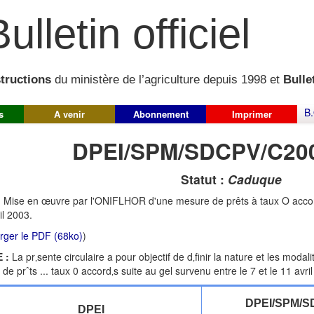
ulletin officiel
structions
du ministère de l’agriculture depuis 1998 et
Bullet
B.
s
A venir
Abonnement
Imprimer
DPEI/SPM/SDCPV/C20
Statut :
Caduque
:
Mise en œuvre par l'ONIFLHOR d'une mesure de prêts à taux O accordé
il 2003.
rger le PDF (68ko)
)
 :
La pr‚sente circulaire a pour objectif de d‚finir la nature et les modali
e prˆts ... taux 0 accord‚s suite au gel survenu entre le 7 et le 11 avri
DPEI/SPM/S
DPEI