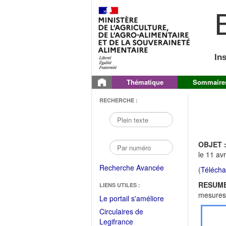
B
In
Thématique
Sommaire
RECHERCHE :
OBJET 
le 11 avr
Recherche Avancée
(
Télécha
RESUME
LIENS UTILES :
mesures d
(Fichier
Le portail s'améliore
PDF
Circulaires de
ouvrir
(Ouvrir
Legifrance