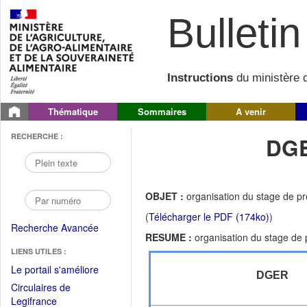
Bulletin 
Instructions
du ministère d
Thématique
Sommaires
A venir
RECHERCHE :
DGE
OBJET :
organisation du stage de prép
(
Télécharger le PDF (174ko)
)
Recherche Avancée
RESUME :
organisation du stage de pr
LIENS UTILES :
(Fichier
Le portail s'améliore
DGER
PDF
Circulaires de
ouvrir
(Ouvrir
Legifrance