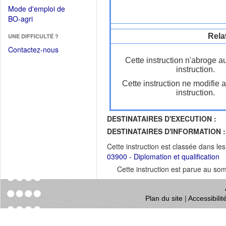
dans
dans
Mode d'emploi de
une
une
(Ouvrir
BO-agri
autre
nouvelle
dans
fenêtre)
fenêtre)
Rela
UNE DIFFICULTÉ ?
une
nouvelle
Contactez-nous
fenêtre)
Cette instruction n'abroge a
instruction.
Cette instruction ne modifie 
instruction.
DESTINATAIRES D'EXECUTION :
DESTINATAIRES D'INFORMATION :
Cette instruction est classée dans le
03900 - Diplomation et qualification
Cette instruction est parue au s
Plan du site
|
Accessibili