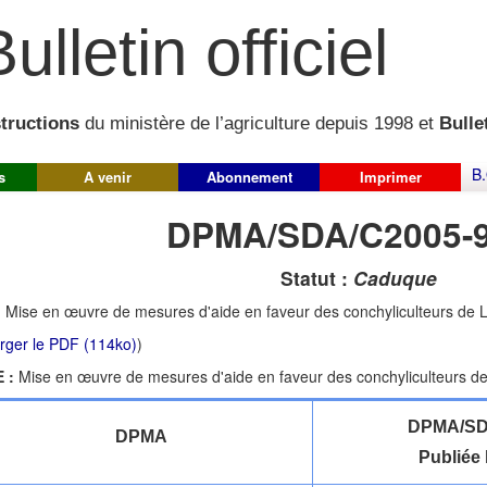
ulletin officiel
structions
du ministère de l’agriculture depuis 1998 et
Bullet
B.
s
A venir
Abonnement
Imprimer
DPMA/SDA/C2005-
Statut :
Caduque
:
Mise en œuvre de mesures d'aide en faveur des conchyliculteurs de 
rger le PDF (114ko)
)
 :
Mise en œuvre de mesures d'aide en faveur des conchyliculteurs d
DPMA/SD
DPMA
Publiée 