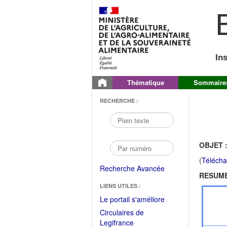
B
In
Thématique
Sommaire
RECHERCHE :
OBJET 
(
Télécha
Recherche Avancée
RESUME
LIENS UTILES :
(Fichier
Le portail s'améliore
PDF
Circulaires de
ouvrir
(Ouvrir
Legifrance