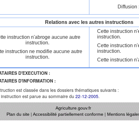
Diffusion 
Relations avec les autres instructions
Cette instruction 
instruction.
tte instruction n'abroge aucune autre
instruction.
Cette instruction n
instruction.
te instruction ne modifie aucune autre
instruction.
Cette instruction n'
ATAIRES D'EXECUTION :
ATAIRES D'INFORMATION :
struction est classée dans les dossiers thématiques suivants :
 instruction est parue au sommaire du
22-12-2005
.
Agriculture.gouv.fr
Plan du site
|
Accessibilité partiellement conforme
|
Mentions légale