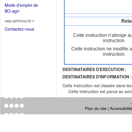
dans
dans
Mode d'emploi de
une
une
(Ouvrir
BO-agri
autre
nouvelle
dans
fenêtre)
fenêtre)
Rela
UNE DIFFICULTÉ ?
une
nouvelle
Contactez-nous
fenêtre)
Cette instruction n'abroge a
instruction.
Cette instruction ne modifie 
instruction.
DESTINATAIRES D'EXECUTION :
DESTINATAIRES D'INFORMATION :
Cette instruction est classée dans le
Cette instruction est parue au s
Plan du site
|
Accessibili