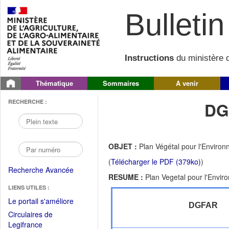
Bulletin 
Instructions
du ministère d
Thématique
Sommaires
A venir
RECHERCHE :
DG
OBJET :
Plan Végétal pour l'Enviro
(
Télécharger le PDF (379ko)
)
Recherche Avancée
RESUME :
Plan Vegetal pour l'Envi
LIENS UTILES :
(Fichier
Le portail s'améliore
DGFAR
PDF
Circulaires de
ouvrir
(Ouvrir
Legifrance