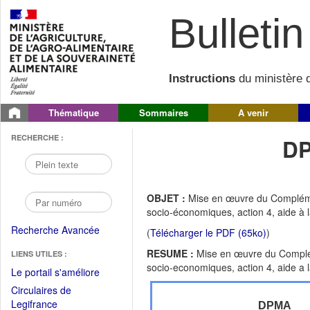
Bulletin 
Instructions
du ministère d
Thématique
Sommaires
A venir
RECHERCHE :
DP
OBJET :
Mise en œuvre du Compléme
socio-économiques, action 4, aide à 
Recherche Avancée
(
Télécharger le PDF (65ko)
)
RESUME :
Mise en œuvre du Comple
LIENS UTILES :
socio-economiques, action 4, aide a 
(Fichier
Le portail s'améliore
PDF
Circulaires de
ouvrir
(Ouvrir
Legifrance
DPMA