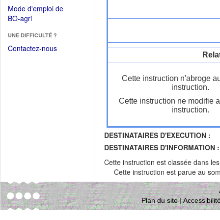
dans
dans
Mode d'emploi de
une
une
(Ouvrir
BO-agri
autre
nouvelle
dans
fenêtre)
fenêtre)
UNE DIFFICULTÉ ?
une
nouvelle
Contactez-nous
Rela
fenêtre)
Cette instruction n'abroge a
instruction.
Cette instruction ne modifie 
instruction.
DESTINATAIRES D'EXECUTION :
DESTINATAIRES D'INFORMATION :
Cette instruction est classée dans le
Cette instruction est parue au s
Plan du site
|
Accessibili