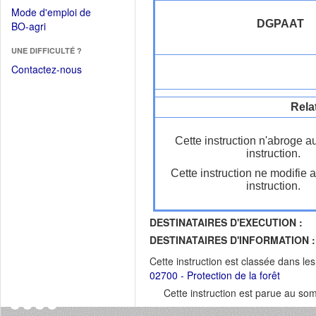
dans
dans
Mode d'emploi de
une
une
DGPAAT
(Ouvrir
BO-agri
autre
nouvelle
dans
fenêtre)
fenêtre)
UNE DIFFICULTÉ ?
une
nouvelle
Contactez-nous
fenêtre)
Rela
Cette instruction n'abroge a
instruction.
Cette instruction ne modifie 
instruction.
DESTINATAIRES D'EXECUTION :
DESTINATAIRES D'INFORMATION :
Cette instruction est classée dans le
02700 - Protection de la forêt
Cette instruction est parue au s