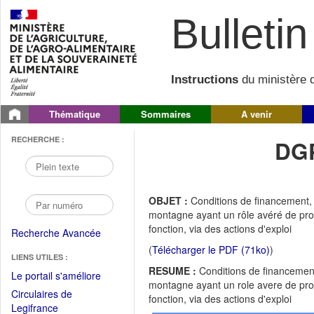
Bulletin 
Instructions
du ministère d
Thématique
Sommaires
A venir
RECHERCHE :
DGP
OBJET :
Conditions de financement, p
montagne ayant un rôle avéré de prote
fonction, via des actions d'exploi
Recherche Avancée
(
Télécharger le PDF (71ko)
)
LIENS UTILES :
RESUME :
Conditions de financement,
(Fichier
Le portail s'améliore
montagne ayant un role avere de prote
PDF
Circulaires de
fonction, via des actions d'exploi
ouvrir
(Ouvrir
Legifrance