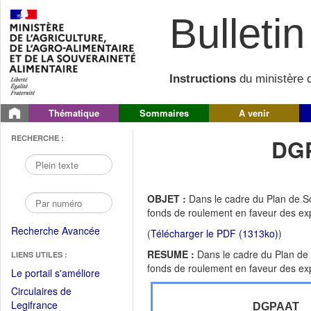
Bulletin 
Instructions
du ministère d
Thématique
Sommaires
A venir
RECHERCHE :
DGP
OBJET :
Dans le cadre du Plan de So
fonds de roulement en faveur des exp
Recherche Avancée
(
Télécharger le PDF (1313ko)
)
RESUME :
Dans le cadre du Plan de S
LIENS UTILES :
fonds de roulement en faveur des exp
(Fichier
Le portail s'améliore
PDF
Circulaires de
ouvrir
(Ouvrir
Legifrance
DGPAAT