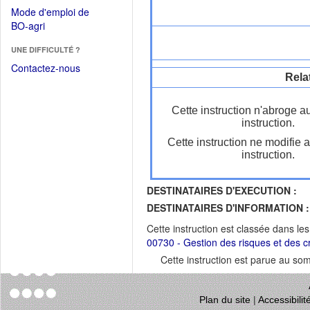
dans
dans
Mode d'emploi de
une
une
(Ouvrir
BO-agri
autre
nouvelle
dans
fenêtre)
fenêtre)
UNE DIFFICULTÉ ?
une
nouvelle
Contactez-nous
Rela
fenêtre)
Cette instruction n'abroge a
instruction.
Cette instruction ne modifie 
instruction.
DESTINATAIRES D'EXECUTION :
DESTINATAIRES D'INFORMATION :
Cette instruction est classée dans le
00730 - Gestion des risques et des c
Cette instruction est parue au s
Plan du site
|
Accessibili