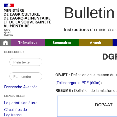
Bulletin 
Instructions
du ministère d
Thématique
Sommaires
A venir
RECHERCHE :
DGP
OBJET :
Définition de la mission du 
(
Télécharger le PDF (60ko)
)
Recherche Avancée
RESUME :
Definition de la mission d
LIENS UTILES :
(Fichier
Le portail s'améliore
DGPAAT
PDF
Circulaires de
ouvrir
(Ouvrir
Legifrance