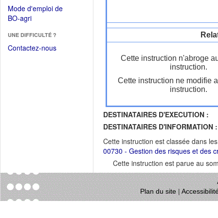
dans
dans
Mode d'emploi de
une
une
(Ouvrir
BO-agri
autre
nouvelle
dans
fenêtre)
fenêtre)
Rela
UNE DIFFICULTÉ ?
une
nouvelle
Contactez-nous
fenêtre)
Cette instruction n'abroge a
instruction.
Cette instruction ne modifie 
instruction.
DESTINATAIRES D'EXECUTION :
DESTINATAIRES D'INFORMATION :
Cette instruction est classée dans le
00730 - Gestion des risques et des c
Cette instruction est parue au s
Plan du site
|
Accessibili