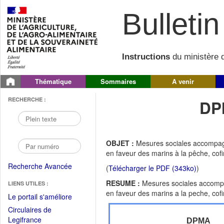
Bulletin 
Instructions
du ministère d
Thématique
Sommaires
A venir
RECHERCHE :
DP
OBJET :
Mesures sociales accompagn
en faveur des marins à la pêche, co
Recherche Avancée
(
Télécharger le PDF (343ko)
)
RESUME :
Mesures sociales accompag
LIENS UTILES :
en faveur des marins a la peche, co
(Fichier
Le portail s'améliore
PDF
Circulaires de
ouvrir
(Ouvrir
Legifrance
DPMA