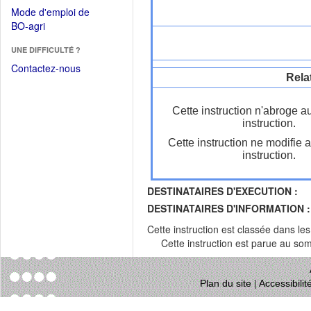
dans
dans
Mode d'emploi de
une
une
(Ouvrir
BO-agri
autre
nouvelle
dans
fenêtre)
fenêtre)
UNE DIFFICULTÉ ?
une
nouvelle
Contactez-nous
Rela
fenêtre)
Cette instruction n'abroge a
instruction.
Cette instruction ne modifie 
instruction.
DESTINATAIRES D'EXECUTION :
DESTINATAIRES D'INFORMATION :
Cette instruction est classée dans le
Cette instruction est parue au s
Plan du site
|
Accessibili