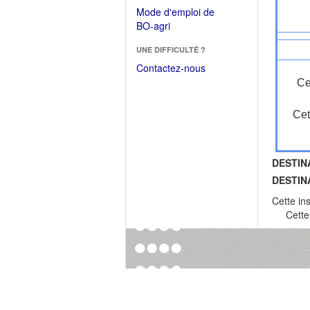
dans
dans
Mode d'emploi de
une
une
(Ouvrir
BO-agri
autre
nouvelle
dans
fenêtre)
fenêtre)
UNE DIFFICULTÉ ?
une
nouvelle
Contactez-nous
fenêtre)
Ce
Cet
DESTIN
DESTIN
Cette in
Cette