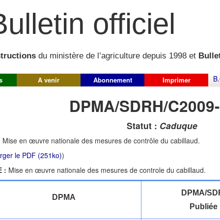
ulletin officiel
structions
du ministère de l’agriculture depuis 1998 et
Bullet
B.
s
A venir
Abonnement
Imprimer
DPMA/SDRH/C2009-
Statut :
Caduque
:
Mise en œuvre nationale des mesures de contrôle du cabillaud.
rger le PDF (251ko)
)
 :
Mise en œuvre nationale des mesures de controle du cabillaud.
DPMA/SDR
DPMA
Publiée 