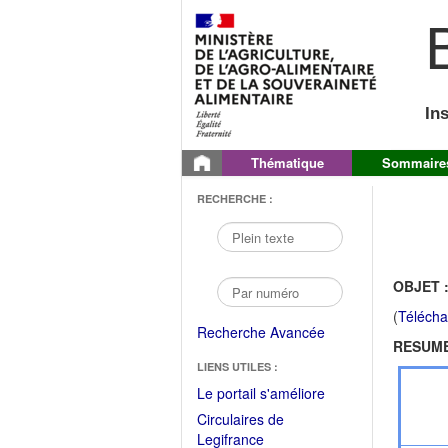
B
In
Thématique
Sommaire
RECHERCHE :
OBJET 
(
Télécha
Recherche Avancée
RESUME
LIENS UTILES :
(Fichier
Le portail s'améliore
PDF
Circulaires de
ouvrir
(Ouvrir
Legifrance