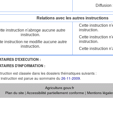
Diffusion 
Relations avec les autres instructions
Cette instruction 
instruction.
tte instruction n'abroge aucune autre
instruction.
Cette instruction n
instruction.
te instruction ne modifie aucune autre
instruction.
Cette instruction n'
ATAIRES D'EXECUTION :
ATAIRES D'INFORMATION :
struction est classée dans les dossiers thématiques suivants :
 instruction est parue au sommaire du
26-11-2009
.
Agriculture.gouv.fr
Plan du site
|
Accessibilité partiellement conforme
|
Mentions légale