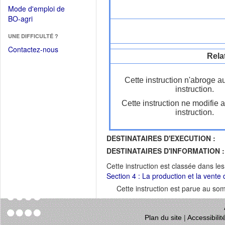
dans
dans
Mode d'emploi de
une
une
(Ouvrir
BO-agri
autre
nouvelle
dans
fenêtre)
fenêtre)
UNE DIFFICULTÉ ?
une
nouvelle
Contactez-nous
Rela
fenêtre)
Cette instruction n'abroge a
instruction.
Cette instruction ne modifie 
instruction.
DESTINATAIRES D'EXECUTION :
DESTINATAIRES D'INFORMATION :
Cette instruction est classée dans le
Section 4 : La production et la vente d
Cette instruction est parue au s
Plan du site
|
Accessibili