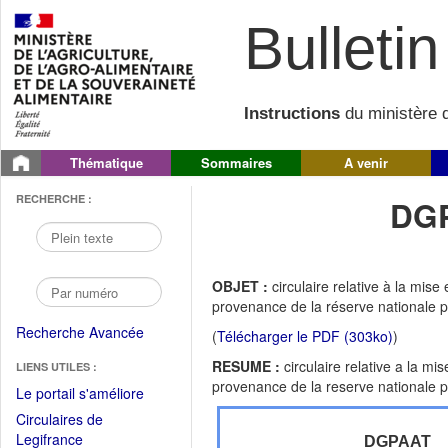
Bulletin 
Instructions
du ministère d
Thématique
Sommaires
A venir
RECHERCHE :
DGP
OBJET :
circulaire relative à la mise
provenance de la réserve nationale po
Recherche Avancée
(
Télécharger le PDF (303ko)
)
RESUME :
circulaire relative a la mi
LIENS UTILES :
provenance de la reserve nationale po
(Fichier
Le portail s'améliore
PDF
Circulaires de
ouvrir
(Ouvrir
Legifrance
DGPAAT