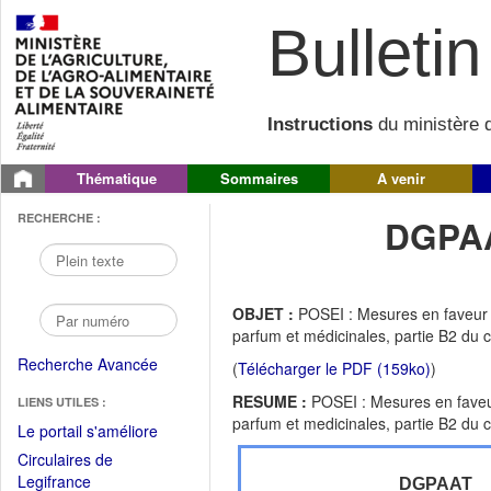
Bulletin 
Instructions
du ministère d
Thématique
Sommaires
A venir
RECHERCHE :
DGPAA
OBJET :
POSEI : Mesures en faveur de
parfum et médicinales, partie B2 du
Recherche Avancée
(
Télécharger le PDF (159ko)
)
RESUME :
POSEI : Mesures en faveur 
LIENS UTILES :
parfum et medicinales, partie B2 du
(Fichier
Le portail s'améliore
PDF
Circulaires de
ouvrir
(Ouvrir
Legifrance
DGPAAT