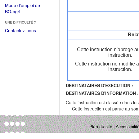
dans
dans
Mode d'emploi de
une
une
(Ouvrir
BO-agri
autre
nouvelle
dans
fenêtre)
fenêtre)
UNE DIFFICULTÉ ?
une
nouvelle
Contactez-nous
Rela
fenêtre)
Cette instruction n'abroge a
instruction.
Cette instruction ne modifie 
instruction.
DESTINATAIRES D'EXECUTION :
DESTINATAIRES D'INFORMATION :
Cette instruction est classée dans le
Cette instruction est parue au s
Plan du site
|
Accessibili