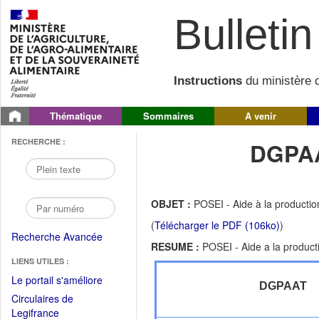
Bulletin 
Instructions
du ministère d
Thématique
Sommaires
A venir
RECHERCHE :
DGPAA
OBJET :
POSEI - Aide à la productio
(
Télécharger le PDF (106ko)
)
Recherche Avancée
RESUME :
POSEI - Aide a la product
LIENS UTILES :
(Fichier
Le portail s'améliore
DGPAAT
PDF
Circulaires de
ouvrir
(Ouvrir
Legifrance