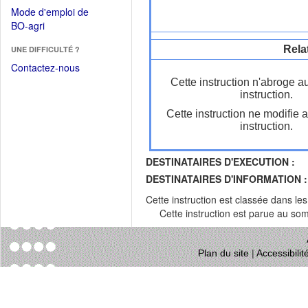
dans
dans
Mode d'emploi de
une
une
(Ouvrir
BO-agri
autre
nouvelle
dans
fenêtre)
fenêtre)
Rela
UNE DIFFICULTÉ ?
une
nouvelle
Contactez-nous
fenêtre)
Cette instruction n'abroge a
instruction.
Cette instruction ne modifie 
instruction.
DESTINATAIRES D'EXECUTION :
DESTINATAIRES D'INFORMATION :
Cette instruction est classée dans le
Cette instruction est parue au s
Plan du site
|
Accessibili