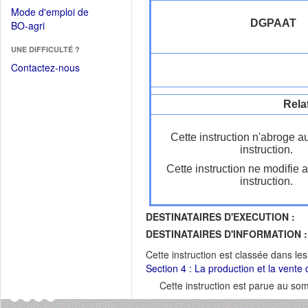
dans
dans
Mode d'emploi de
une
une
DGPAAT
(Ouvrir
BO-agri
autre
nouvelle
dans
fenêtre)
fenêtre)
UNE DIFFICULTÉ ?
une
nouvelle
Contactez-nous
fenêtre)
Rela
Cette instruction n'abroge a
instruction.
Cette instruction ne modifie 
instruction.
DESTINATAIRES D'EXECUTION :
DESTINATAIRES D'INFORMATION :
Cette instruction est classée dans le
Section 4 : La production et la vente d
Cette instruction est parue au s