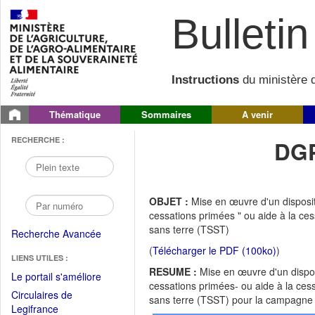
Bulletin 
Instructions
du ministère d
Thématique
Sommaires
A venir
RECHERCHE :
DGP
OBJET :
Mise en œuvre d'un dispositif
cessations primées " ou aide à la cessa
sans terre (TSST)
Recherche Avancée
(
Télécharger le PDF (100ko)
)
LIENS UTILES :
RESUME :
Mise en œuvre d'un disposit
(Fichier
Le portail s'améliore
cessations primées- ou aide à la cessat
PDF
Circulaires de
sans terre (TSST) pour la campagne
ouvrir
(Ouvrir
Legifrance