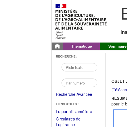
B
In
Thématique
Sommaire
RECHERCHE :
OBJET 
(
Télécha
Recherche Avancée
RESUME
pour le 
LIENS UTILES :
(Fichier
Le portail s'améliore
PDF
Circulaires de
ouvrir
(Ouvrir
Legifrance