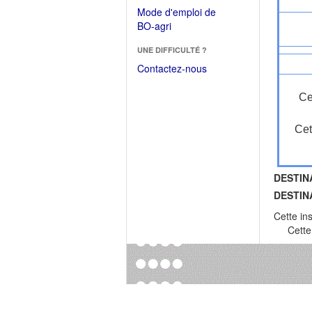
dans
dans
Mode d'emploi de
une
une
(Ouvrir
BO-agri
autre
nouvelle
dans
fenêtre)
fenêtre)
UNE DIFFICULTÉ ?
une
nouvelle
Contactez-nous
fenêtre)
Ce
Cet
DESTIN
DESTIN
Cette in
Cette