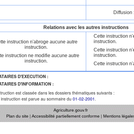
Diffusion 
Relations avec les autres instructions
Cette instruction 
instruction.
tte instruction n'abroge aucune autre
instruction.
Cette instruction n
instruction.
te instruction ne modifie aucune autre
instruction.
Cette instruction n'
ATAIRES D'EXECUTION :
ATAIRES D'INFORMATION :
struction est classée dans les dossiers thématiques suivants :
 instruction est parue au sommaire du
01-02-2001
.
Agriculture.gouv.fr
Plan du site
|
Accessibilité partiellement conforme
|
Mentions légale