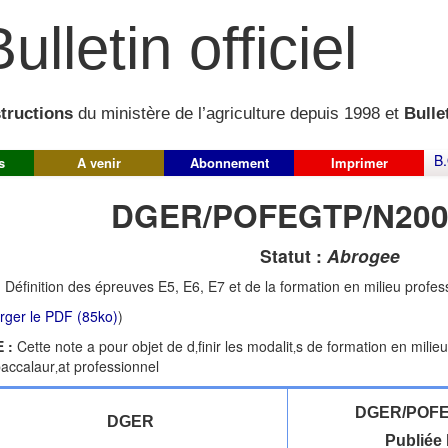
ulletin officiel
structions
du ministère de l’agriculture depuis 1998 et
Bullet
B.
s
A venir
Abonnement
Imprimer
DGER/POFEGTP/N200
Statut :
Abrogee
:
Définition des épreuves E5, E6, E7 et de la formation en milieu profes
rger le PDF (85ko)
)
 :
Cette note a pour objet de d‚finir les modalit‚s de formation en milieu
baccalaur‚at professionnel
DGER/POFE
DGER
Publiée 