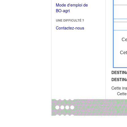
dans
dans
Mode d'emploi de
une
une
(Ouvrir
BO-agri
autre
nouvelle
dans
fenêtre)
fenêtre)
UNE DIFFICULTÉ ?
une
nouvelle
Contactez-nous
fenêtre)
Ce
Cet
DESTIN
DESTIN
Cette in
Cette