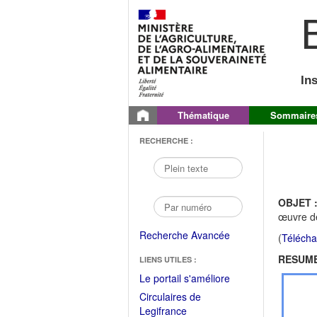
B
In
Thématique
Sommaire
RECHERCHE :
OBJET 
œuvre d
Recherche Avancée
(
Télécha
RESUME
LIENS UTILES :
(Fichier
Le portail s'améliore
PDF
Circulaires de
ouvrir
(Ouvrir
Legifrance