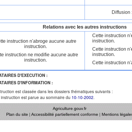
Diffusion 
Relations avec les autres instructions
Cette instruction 
instruction.
tte instruction n'abroge aucune autre
instruction.
Cette instruction n
instruction.
te instruction ne modifie aucune autre
instruction.
Cette instruction n'
ATAIRES D'EXECUTION :
ATAIRES D'INFORMATION :
struction est classée dans les dossiers thématiques suivants :
 instruction est parue au sommaire du
10-10-2002
.
Agriculture.gouv.fr
Plan du site
|
Accessibilité partiellement conforme
|
Mentions légale