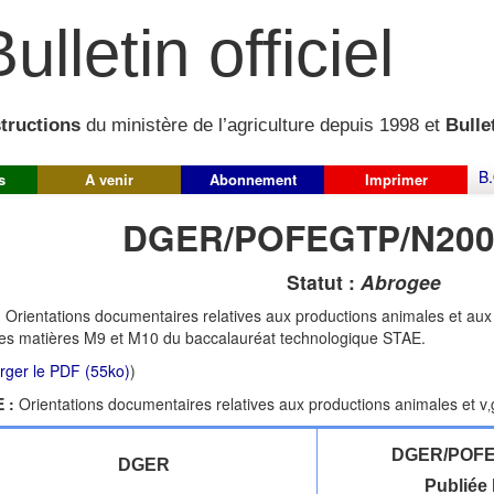
ulletin officiel
structions
du ministère de l’agriculture depuis 1998 et
Bullet
B.
s
A venir
Abonnement
Imprimer
DGER/POFEGTP/N200
Statut :
Abrogee
:
Orientations documentaires relatives aux productions animales et aux
es matières M9 et M10 du baccalauréat technologique STAE.
rger le PDF (55ko)
)
 :
Orientations documentaires relatives aux productions animales et v‚g
DGER/POFE
DGER
Publiée 