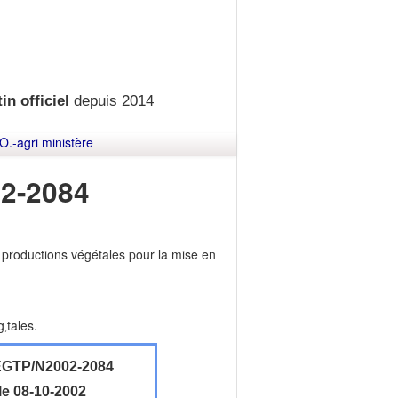
in officiel
depuis 2014
O.-agri ministère
2-2084
 productions végétales pour la mise en
‚tales.
GTP/N2002-2084
le 08-10-2002