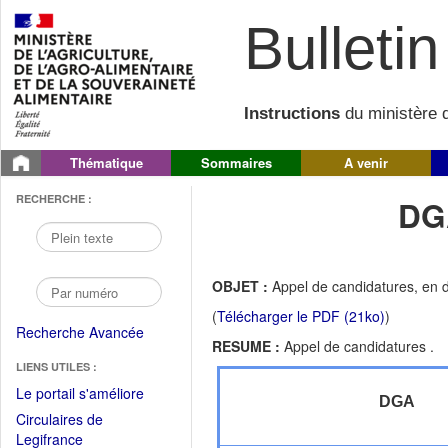
Bulletin 
Instructions
du ministère d
Thématique
Sommaires
A venir
RECHERCHE :
DG
OBJET :
Appel de candidatures, en 
(
Télécharger le PDF (21ko)
)
Recherche Avancée
RESUME :
Appel de candidatures .
LIENS UTILES :
(Fichier
Le portail s'améliore
DGA
PDF
Circulaires de
ouvrir
(Ouvrir
Legifrance