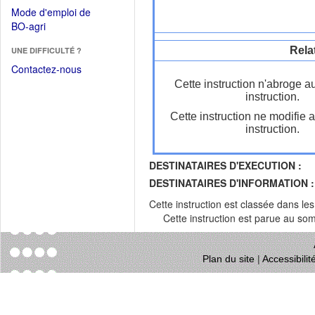
dans
dans
Mode d'emploi de
une
une
(Ouvrir
BO-agri
autre
nouvelle
dans
fenêtre)
fenêtre)
Rela
UNE DIFFICULTÉ ?
une
nouvelle
Contactez-nous
fenêtre)
Cette instruction n'abroge a
instruction.
Cette instruction ne modifie 
instruction.
DESTINATAIRES D'EXECUTION :
DESTINATAIRES D'INFORMATION :
Cette instruction est classée dans le
Cette instruction est parue au s
Plan du site
|
Accessibili