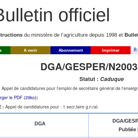
ulletin officiel
structions
du ministère de l’agriculture depuis 1998 et
Bullet
B.
s
A venir
Abonnement
Imprimer
DGA/GESPER/N2003
Statut :
Caduque
:
Appel de candidatures pour l'emploi de secrétaire général de l'enseig
rger le PDF (29ko)
)
 :
Appel de candidatures pour : 1 secr‚taire g‚n‚ral.
DGA/GESP
DGA
Publiée 