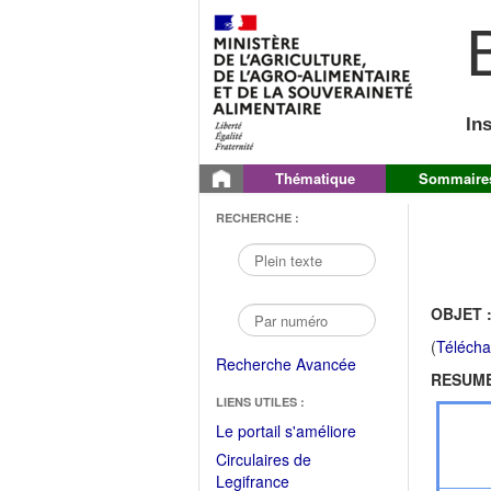
B
In
Thématique
Sommaire
RECHERCHE :
OBJET 
(
Télécha
Recherche Avancée
RESUME
LIENS UTILES :
(Fichier
Le portail s'améliore
PDF
Circulaires de
ouvrir
(Ouvrir
Legifrance