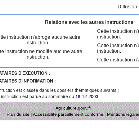
Diffusion 
Relations avec les autres instructions
Cette instruction 
instruction.
tte instruction n'abroge aucune autre
instruction.
Cette instruction n
instruction.
te instruction ne modifie aucune autre
instruction.
Cette instruction n'
ATAIRES D'EXECUTION :
ATAIRES D'INFORMATION :
struction est classée dans les dossiers thématiques suivants :
 instruction est parue au sommaire du
18-12-2003
.
Agriculture.gouv.fr
Plan du site
|
Accessibilité partiellement conforme
|
Mentions légale