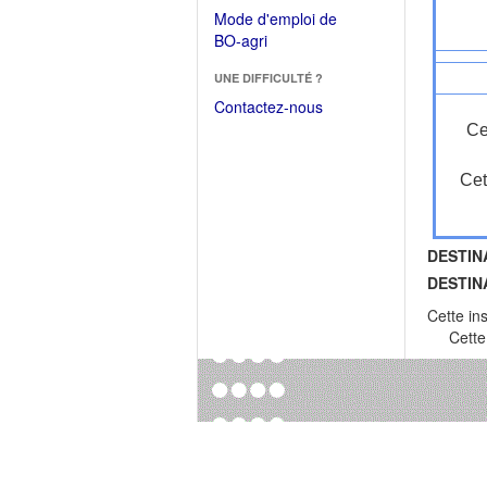
dans
dans
Mode d'emploi de
une
une
(Ouvrir
BO-agri
autre
nouvelle
dans
fenêtre)
fenêtre)
UNE DIFFICULTÉ ?
une
nouvelle
Contactez-nous
fenêtre)
Ce
Cet
DESTIN
DESTIN
Cette in
Cette