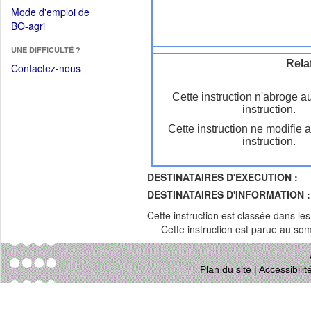
dans
dans
Mode d'emploi de
une
une
(Ouvrir
BO-agri
autre
nouvelle
dans
fenêtre)
fenêtre)
UNE DIFFICULTÉ ?
une
Rela
nouvelle
Contactez-nous
fenêtre)
Cette instruction n'abroge a
instruction.
Cette instruction ne modifie 
instruction.
DESTINATAIRES D'EXECUTION :
DESTINATAIRES D'INFORMATION :
Cette instruction est classée dans le
Cette instruction est parue au s
Plan du site
|
Accessibili