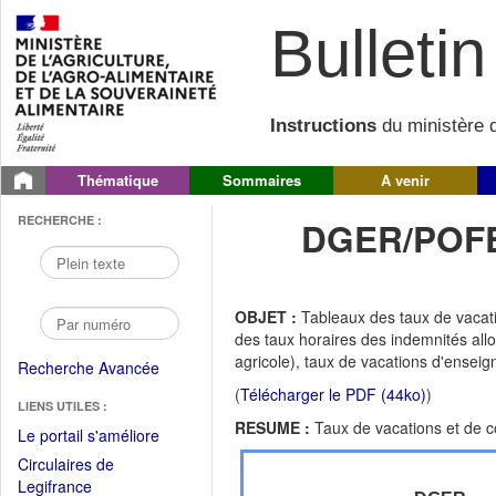
Bulletin 
Instructions
du ministère d
Thématique
Sommaires
A venir
RECHERCHE :
DGER/POFE
OBJET :
Tableaux des taux de vacat
des taux horaires des indemnités al
agricole), taux de vacations d'enseig
Recherche Avancée
(
Télécharger le PDF (44ko)
)
LIENS UTILES :
RESUME :
Taux de vacations et de c
(Fichier
Le portail s'améliore
PDF
Circulaires de
ouvrir
(Ouvrir
Legifrance