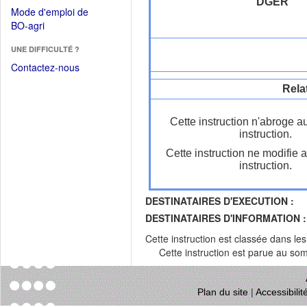
dans
DGER
dans
Mode d'emploi de
une
une
(Ouvrir
BO-agri
autre
nouvelle
dans
fenêtre)
fenêtre)
UNE DIFFICULTÉ ?
une
nouvelle
Contactez-nous
fenêtre)
Rela
Cette instruction n'abroge a
instruction.
Cette instruction ne modifie 
instruction.
DESTINATAIRES D'EXECUTION :
DESTINATAIRES D'INFORMATION :
Cette instruction est classée dans le
Cette instruction est parue au s
Plan du site
|
Accessibili