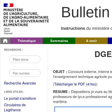
Bulletin 
Instructions
du ministère d
Thématique
Sommaires
A venir
RECHERCHE :
DGE
OBJET :
Concours externe, interne 
l'enseignement technique agricole pu
Recherche Avancée
(
Télécharger le PDF (41ko)
)
RESUME :
Dispositions pr‚vues au ti
LIENS UTILES :
professeurs de lyc‚e professionnel a
(Fichier
Le portail s'améliore
maritime.
PDF
Circulaires de
ouvrir
(Ouvrir
Legifrance