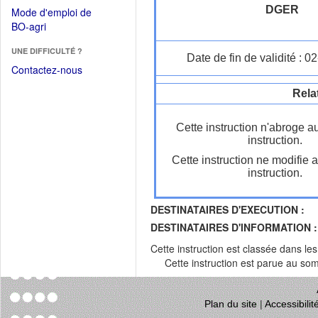
dans
dans
DGER
Mode d'emploi de
une
une
(Ouvrir
BO-agri
autre
nouvelle
dans
fenêtre)
fenêtre)
UNE DIFFICULTÉ ?
une
Date de fin de validité : 
nouvelle
Contactez-nous
fenêtre)
Rela
Cette instruction n'abroge a
instruction.
Cette instruction ne modifie 
instruction.
DESTINATAIRES D'EXECUTION :
DESTINATAIRES D'INFORMATION :
Cette instruction est classée dans le
Cette instruction est parue au s
Plan du site
|
Accessibili