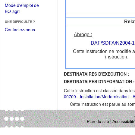
dans
dans
Mode d'emploi de
une
une
(Ouvrir
BO-agri
autre
nouvelle
dans
fenêtre)
fenêtre)
Rela
UNE DIFFICULTÉ ?
une
nouvelle
Contactez-nous
fenêtre)
Abroge :
DAF/SDFA/N2004-1
Cette instruction ne modifie 
instruction.
DESTINATAIRES D'EXECUTION :
DESTINATAIRES D'INFORMATION :
Cette instruction est classée dans le
00700 - Installation/Modernisation - Ag
Cette instruction est parue au s
Plan du site
|
Accessibili