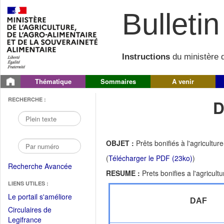
Bulletin 
Instructions
du ministère d
Thématique
Sommaires
A venir
RECHERCHE :
D
OBJET :
Prêts bonifiés à l'agricultu
(
Télécharger le PDF (23ko)
)
Recherche Avancée
RESUME :
Prets bonifies a l'agricul
LIENS UTILES :
(Fichier
Le portail s'améliore
DAF
PDF
Circulaires de
ouvrir
(Ouvrir
Legifrance