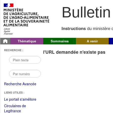
Bulletin 
Instructions
du ministère d
Thématique
Sommaires
A venir
RECHERCHE :
l'URL demandée n'existe pas
Recherche Avancée
LIENS UTILES :
(Fichier
Le portail s'améliore
PDF
Circulaires de
ouvrir
(Ouvrir
Legifrance