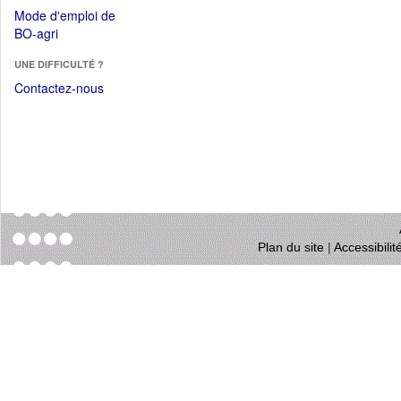
dans
dans
Mode d'emploi de
une
une
(Ouvrir
BO-agri
autre
nouvelle
dans
fenêtre)
fenêtre)
UNE DIFFICULTÉ ?
une
nouvelle
Contactez-nous
fenêtre)
Plan du site
|
Accessibili