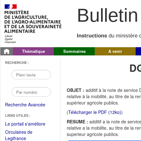
Bulletin 
Instructions
du ministère d
Thématique
Sommaires
A venir
RECHERCHE :
DG
OBJET :
additif à la note de servi
relative à la mobilité, au titre de l
supérieur agricole publics.
Recherche Avancée
(
Télécharger le PDF (12ko)
)
LIENS UTILES :
RESUME :
additif a la note de ser
(Fichier
Le portail s'améliore
relative a la mobilite, au titre de l
PDF
Circulaires de
superieur agricole publics.
ouvrir
(Ouvrir
Legifrance