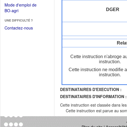
dans
dans
Mode d'emploi de
une
une
DGER
(Ouvrir
BO-agri
autre
nouvelle
dans
fenêtre)
fenêtre)
UNE DIFFICULTÉ ?
une
nouvelle
Contactez-nous
fenêtre)
Rela
Cette instruction n'abroge a
instruction.
Cette instruction ne modifie 
instruction.
DESTINATAIRES D'EXECUTION :
DESTINATAIRES D'INFORMATION :
Cette instruction est classée dans le
Cette instruction est parue au s