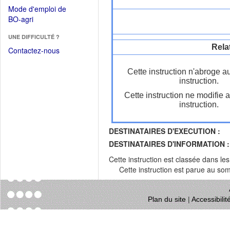
dans
dans
Mode d'emploi de
une
une
(Ouvrir
BO-agri
autre
nouvelle
dans
fenêtre)
fenêtre)
UNE DIFFICULTÉ ?
une
Rela
nouvelle
Contactez-nous
fenêtre)
Cette instruction n'abroge a
instruction.
Cette instruction ne modifie 
instruction.
DESTINATAIRES D'EXECUTION :
DESTINATAIRES D'INFORMATION :
Cette instruction est classée dans le
Cette instruction est parue au s
Plan du site
|
Accessibili