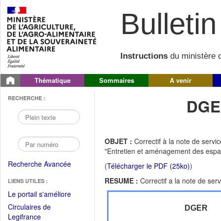
Bulletin 
Instructions
du ministère d
Thématique
Sommaires
A venir
RECHERCHE :
DGE
OBJET :
Correctif à la note de ser
"Entretien et aménagement des espac
Recherche Avancée
(
Télécharger le PDF (25ko)
)
RESUME :
Correctif a la note de s
LIENS UTILES :
(Fichier
Le portail s'améliore
PDF
Circulaires de
DGER
ouvrir
(Ouvrir
Legifrance