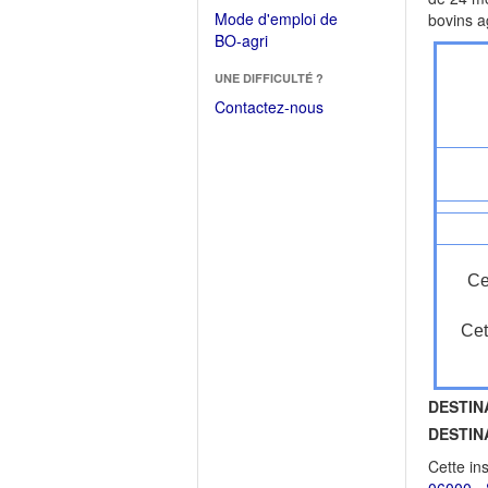
dans
dans
Mode d'emploi de
bovins a
une
une
(Ouvrir
BO-agri
autre
nouvelle
dans
fenêtre)
fenêtre)
UNE DIFFICULTÉ ?
une
nouvelle
Contactez-nous
fenêtre)
Ce
Cet
DESTIN
DESTIN
Cette in