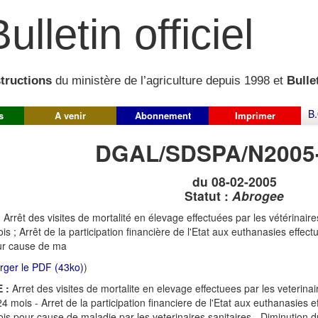
ulletin officiel
structions
du ministère de l’agriculture depuis 1998 et
Bullet
B.
s
A venir
Abonnement
Imprimer
DGAL/SDSPA/N2005
du 08-02-2005
Statut :
Abrogee
:
Arrêt des visites de mortalité en élevage effectuées par les vétérinaire
is ; Arrêt de la participation financière de l'Etat aux euthanasies effec
ur cause de ma
rger le PDF (43ko)
)
 :
Arret des visites de mortalite en elevage effectuees par les veterina
24 mois - Arret de la participation financiere de l'Etat aux euthanasies 
is pour cause de maladie par les veterinaires sanitaires - Diminution d