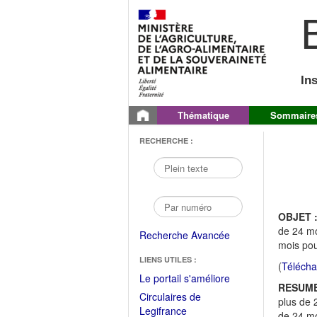
B
In
Thématique
Sommaire
RECHERCHE :
OBJET 
de 24 mo
Recherche Avancée
mois po
LIENS UTILES :
(
Télécha
(Fichier
Le portail s'améliore
RESUME
PDF
Circulaires de
plus de 
ouvrir
(Ouvrir
Legifrance
de 24 mo