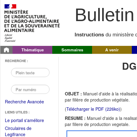
Bulletin 
Instructions
du ministère d
Thématique
Sommaires
A venir
RECHERCHE :
DG
OBJET :
Manuel d'aide à la réalisatio
par filière de production végétale.
Recherche Avancée
(
Télécharger le PDF (226ko)
)
LIENS UTILES :
RESUME :
Manuel d'aide a la realisat
(Fichier
Le portail s'améliore
par filiere de production vegetale.
PDF
Circulaires de
ouvrir
(Ouvrir
Legifrance