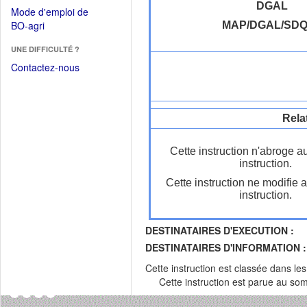
dans
dans
DGAL
Mode d'emploi de
une
une
(Ouvrir
BO-agri
MAP/DGAL/SD
autre
nouvelle
dans
fenêtre)
fenêtre)
UNE DIFFICULTÉ ?
une
nouvelle
Contactez-nous
fenêtre)
Rela
Cette instruction n'abroge a
instruction.
Cette instruction ne modifie 
instruction.
DESTINATAIRES D'EXECUTION :
DESTINATAIRES D'INFORMATION :
Cette instruction est classée dans le
Cette instruction est parue au s