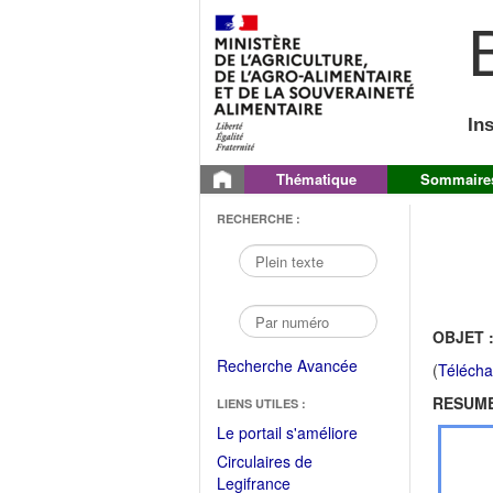
B
In
Thématique
Sommaire
RECHERCHE :
OBJET 
Recherche Avancée
(
Télécha
RESUME
LIENS UTILES :
(Fichier
Le portail s'améliore
PDF
Circulaires de
ouvrir
(Ouvrir
Legifrance