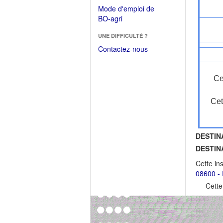
dans
dans
Mode d'emploi de
une
une
(Ouvrir
BO-agri
autre
nouvelle
dans
fenêtre)
fenêtre)
UNE DIFFICULTÉ ?
une
nouvelle
Contactez-nous
fenêtre)
Ce
Cet
DESTIN
DESTIN
Cette in
08600 - 
Cette