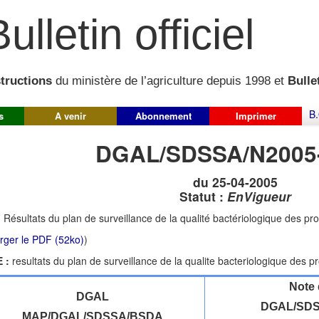
ulletin officiel
structions
du ministère de l’agriculture depuis 1998 et
Bullet
B.
s
A venir
Abonnement
Imprimer
DGAL/SDSSA/N2005
du 25-04-2005
Statut :
EnVigueur
:
Résultats du plan de surveillance de la qualité bactériologique des prod
rger le PDF (52ko)
)
 :
resultats du plan de surveillance de la qualite bacteriologique des pro
Note 
DGAL
DGAL/SDS
MAP/DGAL/SDSSA/BSDA