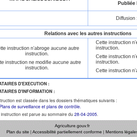
Publiée 
Diffusion 
Relations avec les autres instructions
Cette instruction 
instruction.
tte instruction n'abroge aucune autre
instruction.
Cette instruction n
instruction.
te instruction ne modifie aucune autre
instruction.
Cette instruction n'
ATAIRES D'EXECUTION :
ATAIRES D'INFORMATION :
struction est classée dans les dossiers thématiques suivants :
Plans de surveillance et plans de contrôle.
 instruction est parue au sommaire du
28-04-2005
.
Agriculture.gouv.fr
Plan du site
|
Accessibilité partiellement conforme
|
Mentions légale