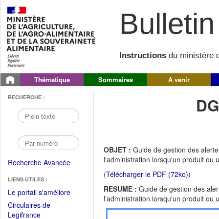
Bulletin 
Instructions
du ministère d
Thématique
Sommaires
A venir
RECHERCHE :
DG
OBJET :
Guide de gestion des alertes
l'administration lorsqu'un produit ou u
Recherche Avancée
(
Télécharger le PDF (72ko)
)
LIENS UTILES :
RESUME :
Guide de gestion des alert
(Fichier
Le portail s'améliore
l'administration lorsqu'un produit ou u
PDF
Circulaires de
ouvrir
(Ouvrir
Legifrance