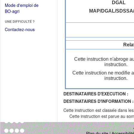
dans
dans
DGAL
Mode d'emploi de
une
une
(Ouvrir
BO-agri
MAP/DGAL/SDSSA
autre
nouvelle
dans
fenêtre)
fenêtre)
UNE DIFFICULTÉ ?
une
nouvelle
Contactez-nous
fenêtre)
Rela
Cette instruction n'abroge a
instruction.
Cette instruction ne modifie 
instruction.
DESTINATAIRES D'EXECUTION :
DESTINATAIRES D'INFORMATION :
Cette instruction est classée dans le
Cette instruction est parue au s
Plan du site
|
Accessibili