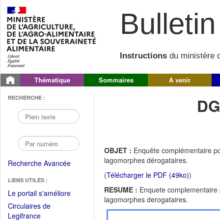
Bulletin 
Instructions
du ministère d
Thématique
Sommaires
A venir
RECHERCHE :
DG
OBJET :
Enquête complémentaire port
lagomorphes dérogataires.
Recherche Avancée
(
Télécharger le PDF (49ko)
)
LIENS UTILES :
RESUME :
Enquete complementaire po
(Fichier
Le portail s'améliore
lagomorphes derogataires.
PDF
Circulaires de
ouvrir
(Ouvrir
Legifrance