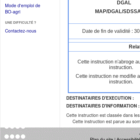
dans
dans
DGAL
Mode d'emploi de
une
une
(Ouvrir
BO-agri
MAP/DGAL/SDSS
autre
nouvelle
dans
fenêtre)
fenêtre)
UNE DIFFICULTÉ ?
une
nouvelle
Contactez-nous
Date de fin de validité : 
fenêtre)
Rela
Cette instruction n'abroge a
instruction.
Cette instruction ne modifie 
instruction.
DESTINATAIRES D'EXECUTION :
DESTINATAIRES D'INFORMATION :
Cette instruction est classée dans le
Cette instruction est parue au s
Plan du site
|
Accessibili