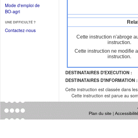
dans
dans
Mode d'emploi de
une
une
(Ouvrir
BO-agri
autre
nouvelle
dans
fenêtre)
fenêtre)
Rela
UNE DIFFICULTÉ ?
une
nouvelle
Contactez-nous
fenêtre)
Cette instruction n'abroge a
instruction.
Cette instruction ne modifie 
instruction.
DESTINATAIRES D'EXECUTION :
DESTINATAIRES D'INFORMATION :
Cette instruction est classée dans le
Cette instruction est parue au s
Plan du site
|
Accessibili