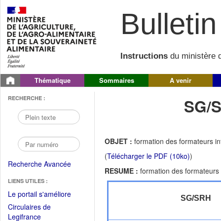
Bulletin 
Instructions
du ministère d
Thématique
Sommaires
A venir
RECHERCHE :
SG/S
OBJET :
formation des formateurs i
(
Télécharger le PDF (10ko)
)
Recherche Avancée
RESUME :
formation des formateurs
LIENS UTILES :
(Fichier
Le portail s'améliore
SG/SRH
PDF
Circulaires de
ouvrir
(Ouvrir
Legifrance