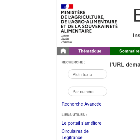
B
In
Thématique
Sommaire
RECHERCHE :
l'URL dema
Recherche Avancée
LIENS UTILES :
(Fichier
Le portail s'améliore
PDF
Circulaires de
ouvrir
(Ouvrir
Legifrance