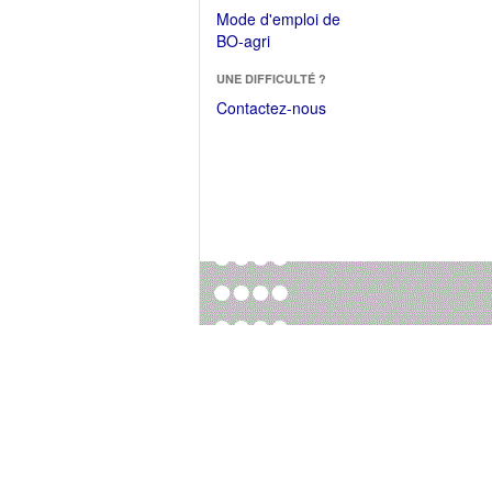
dans
dans
Mode d'emploi de
une
une
(Ouvrir
BO-agri
autre
nouvelle
dans
fenêtre)
fenêtre)
UNE DIFFICULTÉ ?
une
nouvelle
Contactez-nous
fenêtre)