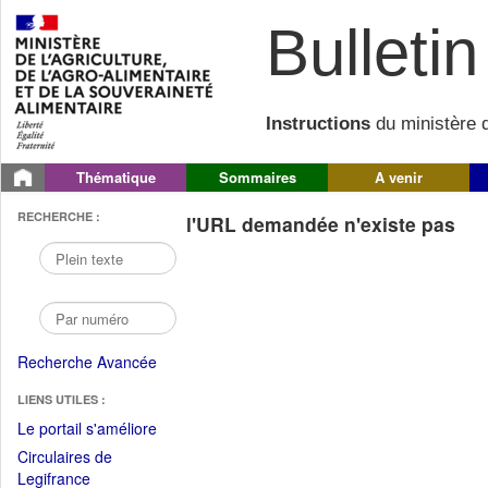
Bulletin 
Instructions
du ministère d
Thématique
Sommaires
A venir
RECHERCHE :
l'URL demandée n'existe pas
Recherche Avancée
LIENS UTILES :
(Fichier
Le portail s'améliore
PDF
Circulaires de
ouvrir
(Ouvrir
Legifrance