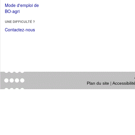
dans
dans
Mode d'emploi de
une
une
(Ouvrir
BO-agri
autre
nouvelle
dans
fenêtre)
fenêtre)
UNE DIFFICULTÉ ?
une
nouvelle
Contactez-nous
fenêtre)
Plan du site
|
Accessibili