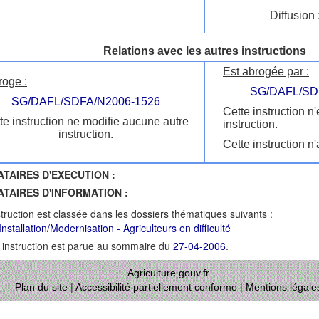
Diffusion 
Relations avec les autres instructions
Est abrogée par :
roge :
SG/DAFL/SD
SG/DAFL/SDFA/N2006-1526
Cette instruction n
te instruction ne modifie aucune autre
instruction.
instruction.
Cette instruction n'
ATAIRES D'EXECUTION :
ATAIRES D'INFORMATION :
struction est classée dans les dossiers thématiques suivants :
nstallation/Modernisation - Agriculteurs en difficulté
 instruction est parue au sommaire du
27-04-2006
.
Agriculture.gouv.fr
Plan du site
|
Accessibilité partiellement conforme
|
Mentions légale