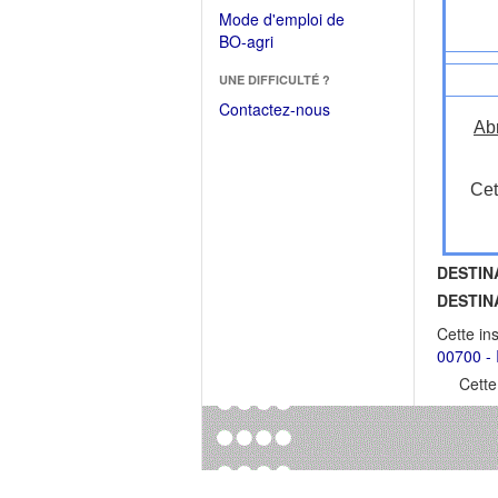
dans
dans
Mode d'emploi de
une
une
(Ouvrir
BO-agri
autre
nouvelle
dans
fenêtre)
fenêtre)
UNE DIFFICULTÉ ?
une
nouvelle
Contactez-nous
fenêtre)
Ab
Cet
DESTIN
DESTIN
Cette in
00700 - I
Cette