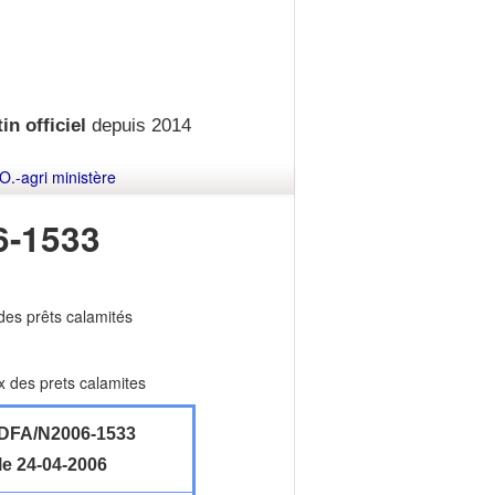
in officiel
depuis 2014
O.-agri ministère
-1533
 des prêts calamités
ux des prets calamites
DFA/N2006-1533
le 24-04-2006