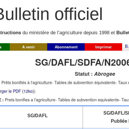
ulletin officiel
structions
du ministère de l’agriculture depuis 1998 et
Bullet
B.
s
A venir
Abonnement
Imprimer
SG/DAFL/SDFA/N2006
Statut :
Abrogee
:
Prêts bonifiés à l'agriculture- Tables de subvention équivalente- Taux
rger le PDF (12ko)
)
 :
Prets bonifies a l'agriculture- Tables de subvention equivalente- Ta
SG/DAFL/S
SG/DAFL
Publiée 