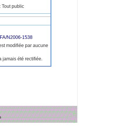
: Tout public
FA/N2006-1538
'est modifiée par aucune
a jamais été rectifiée.
s