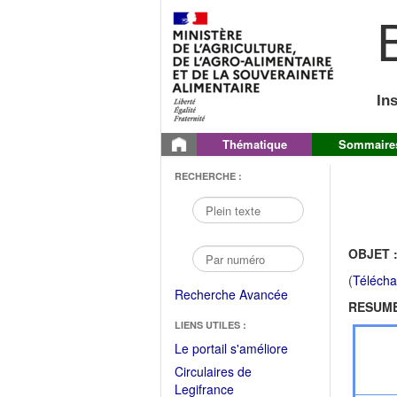
B
In
Thématique
Sommaire
RECHERCHE :
OBJET 
(
Télécha
Recherche Avancée
RESUME
LIENS UTILES :
(Fichier
Le portail s'améliore
PDF
Circulaires de
ouvrir
(Ouvrir
Legifrance