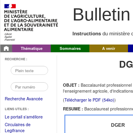
Bulletin 
Instructions
du ministère d
Thématique
Sommaires
A venir
RECHERCHE :
DG
OBJET :
Baccalauréat professionnel "
l'enseignement agricole, d'indication
Recherche Avancée
(
Télécharger le PDF (54ko)
)
RESUME :
Baccalaureat professionn
LIENS UTILES :
(Fichier
Le portail s'améliore
PDF
Circulaires de
DGER
ouvrir
(Ouvrir
Legifrance