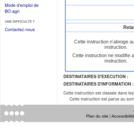
dans
dans
Mode d'emploi de
une
une
(Ouvrir
BO-agri
autre
nouvelle
dans
fenêtre)
fenêtre)
UNE DIFFICULTÉ ?
une
Rela
nouvelle
Contactez-nous
fenêtre)
Cette instruction n'abroge a
instruction.
Cette instruction ne modifie 
instruction.
DESTINATAIRES D'EXECUTION :
DESTINATAIRES D'INFORMATION :
Cette instruction est classée dans le
Cette instruction est parue au s
Plan du site
|
Accessibili