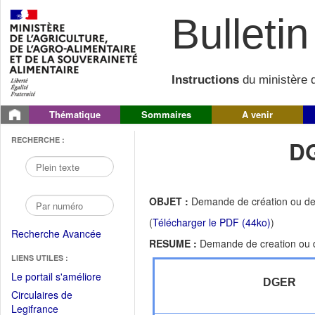
Bulletin 
Instructions
du ministère d
Thématique
Sommaires
A venir
RECHERCHE :
DG
OBJET :
Demande de création ou de r
(
Télécharger le PDF (44ko)
)
Recherche Avancée
RESUME :
Demande de creation ou de
LIENS UTILES :
(Fichier
Le portail s'améliore
DGER
PDF
Circulaires de
ouvrir
(Ouvrir
Legifrance