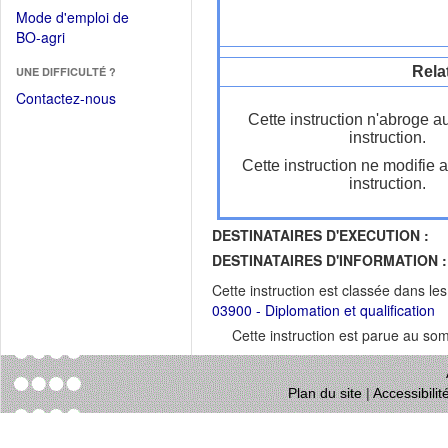
dans
dans
Mode d'emploi de
une
une
(Ouvrir
BO-agri
autre
nouvelle
dans
fenêtre)
fenêtre)
Rela
UNE DIFFICULTÉ ?
une
nouvelle
Contactez-nous
fenêtre)
Cette instruction n'abroge a
instruction.
Cette instruction ne modifie 
instruction.
DESTINATAIRES D'EXECUTION :
DESTINATAIRES D'INFORMATION :
Cette instruction est classée dans le
03900 - Diplomation et qualification
Cette instruction est parue au s
Plan du site
|
Accessibili