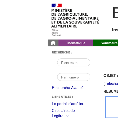
B
In
Thématique
Sommaire
RECHERCHE :
OBJET 
(
Télécha
Recherche Avancée
RESUME
LIENS UTILES :
(Fichier
Le portail s'améliore
PDF
Circulaires de
ouvrir
(Ouvrir
Legifrance