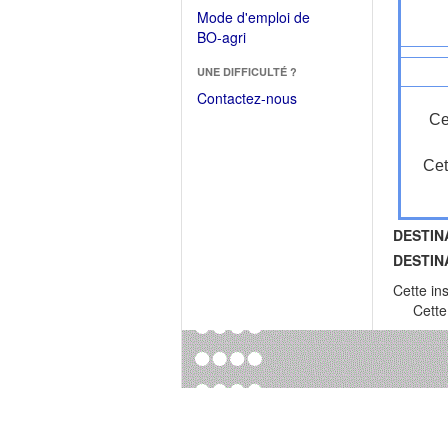
dans
dans
Mode d'emploi de
une
une
(Ouvrir
BO-agri
autre
nouvelle
dans
fenêtre)
fenêtre)
UNE DIFFICULTÉ ?
une
nouvelle
Contactez-nous
fenêtre)
Ce
Cet
DESTIN
DESTIN
Cette in
Cette