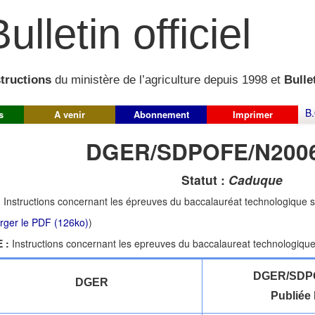
ulletin officiel
structions
du ministère de l’agriculture depuis 1998 et
Bullet
B.
s
A venir
Abonnement
Imprimer
DGER/SDPOFE/N2006
Statut :
Caduque
:
Instructions concernant les épreuves du baccalauréat technologique 
rger le PDF (126ko)
)
 :
Instructions concernant les epreuves du baccalaureat technologiqu
DGER/SDPO
DGER
Publiée 