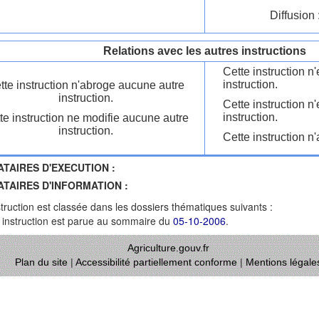
Diffusion 
Relations avec les autres instructions
Cette instruction 
instruction.
tte instruction n'abroge aucune autre
instruction.
Cette instruction n
instruction.
te instruction ne modifie aucune autre
instruction.
Cette instruction n'
ATAIRES D'EXECUTION :
ATAIRES D'INFORMATION :
struction est classée dans les dossiers thématiques suivants :
 instruction est parue au sommaire du
05-10-2006
.
Agriculture.gouv.fr
Plan du site
|
Accessibilité partiellement conforme
|
Mentions légale