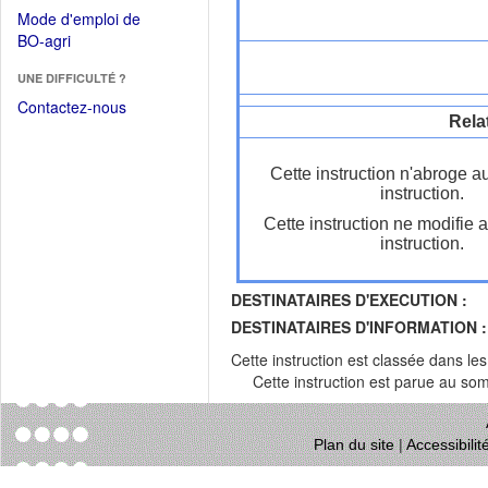
dans
dans
Mode d'emploi de
une
une
(Ouvrir
BO-agri
autre
nouvelle
dans
fenêtre)
fenêtre)
UNE DIFFICULTÉ ?
une
nouvelle
Contactez-nous
Rela
fenêtre)
Cette instruction n'abroge a
instruction.
Cette instruction ne modifie 
instruction.
DESTINATAIRES D'EXECUTION :
DESTINATAIRES D'INFORMATION :
Cette instruction est classée dans le
Cette instruction est parue au s
Plan du site
|
Accessibili