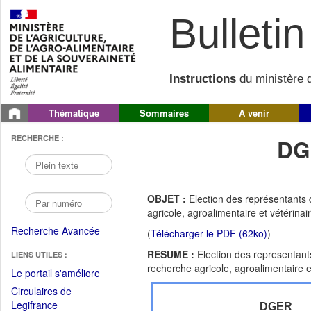
Bulletin 
Instructions
du ministère d
Thématique
Sommaires
A venir
RECHERCHE :
DG
OBJET :
Election des représentants 
agricole, agroalimentaire et vétérin
Recherche Avancée
(
Télécharger le PDF (62ko)
)
RESUME :
Election des representant
LIENS UTILES :
recherche agricole, agroalimentaire 
(Fichier
Le portail s'améliore
PDF
Circulaires de
ouvrir
(Ouvrir
Legifrance
DGER