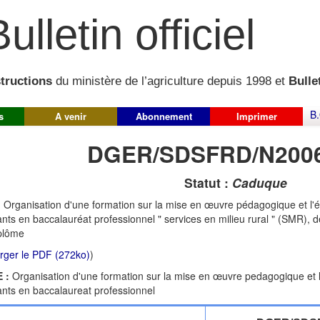
ulletin officiel
structions
du ministère de l’agriculture depuis 1998 et
Bullet
B.
s
A venir
Abonnement
Imprimer
DGER/SDSFRD/N2006
Statut :
Caduque
:
Organisation d'une formation sur la mise en œuvre pédagogique et l'év
nts en baccalauréat professionnel " services en milieu rural " (SMR), 
plôme
rger le PDF (272ko)
)
 :
Organisation d'une formation sur la mise en œuvre pedagogique et l'e
nts en baccalaureat professionnel