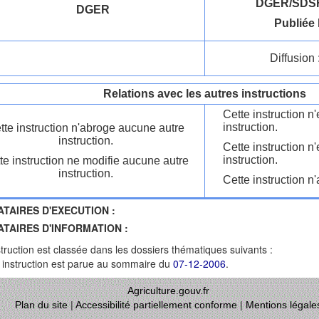
DGER/SDSF
DGER
Publiée 
Diffusion 
Relations avec les autres instructions
Cette instruction 
instruction.
tte instruction n'abroge aucune autre
instruction.
Cette instruction n
instruction.
te instruction ne modifie aucune autre
instruction.
Cette instruction n'
ATAIRES D'EXECUTION :
ATAIRES D'INFORMATION :
struction est classée dans les dossiers thématiques suivants :
 instruction est parue au sommaire du
07-12-2006
.
Agriculture.gouv.fr
Plan du site
|
Accessibilité partiellement conforme
|
Mentions légale