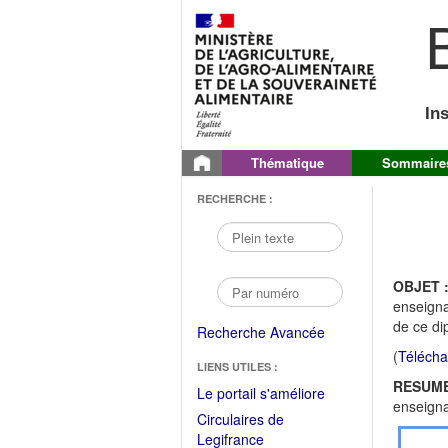
B
In
Thématique
Sommaire
RECHERCHE :
OBJET 
enseigna
de ce di
Recherche Avancée
(
Télécha
LIENS UTILES :
RESUME
(Fichier
Le portail s'améliore
enseigna
PDF
Circulaires de
ouvrir
(Ouvrir
Legifrance