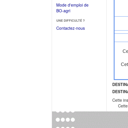
dans
dans
Mode d'emploi de
une
une
(Ouvrir
BO-agri
autre
nouvelle
dans
fenêtre)
fenêtre)
UNE DIFFICULTÉ ?
une
nouvelle
Contactez-nous
fenêtre)
Ce
Cet
DESTIN
DESTIN
Cette in
Cette